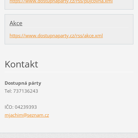
https://www.dostupnaparty.cz/rss/pujcovna.xml
Akce
https://www.dostupnaparty.cz/rss/akce.xml
Kontakt
Dostupná párty
Tel: 737136243
IČO: 04239393
mjachim@
seznam.c
z