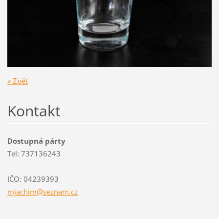
« Zpět
Kontakt
Dostupná párty
Tel: 737136243
IČO: 04239393
mjachim@
seznam.c
z